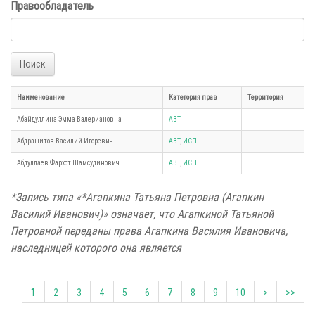
Правообладатель
Поиск
Наименование
Категория прав
Территория
Абайдуллина Эмма Валериановна
АВТ
Абдрашитов Василий Игоревич
АВТ
,
ИСП
Абдуллаев Фархот Шамсудинович
АВТ
,
ИСП
*Запись типа «*Агапкина Татьяна Петровна (Агапкин
Василий Иванович)» означает, что Агапкиной Татьяной
Петровной переданы права Агапкина Василия Ивановича,
наследницей которого она является
1
2
3
4
5
6
7
8
9
10
>
>>