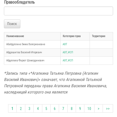
Правообладатель
Поиск
Наименование
Категория прав
Территория
Абайдуллина Эмма Валериановна
АВТ
Абдрашитов Василий Игоревич
АВТ
,
ИСП
Абдуллаев Фархот Шамсудинович
АВТ
,
ИСП
*Запись типа «*Агапкина Татьяна Петровна (Агапкин
Василий Иванович)» означает, что Агапкиной Татьяной
Петровной переданы права Агапкина Василия Ивановича,
наследницей которого она является
1
2
3
4
5
6
7
8
9
10
>
>>