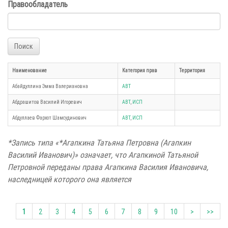
Правообладатель
Поиск
Наименование
Категория прав
Территория
Абайдуллина Эмма Валериановна
АВТ
Абдрашитов Василий Игоревич
АВТ
,
ИСП
Абдуллаев Фархот Шамсудинович
АВТ
,
ИСП
*Запись типа «*Агапкина Татьяна Петровна (Агапкин
Василий Иванович)» означает, что Агапкиной Татьяной
Петровной переданы права Агапкина Василия Ивановича,
наследницей которого она является
1
2
3
4
5
6
7
8
9
10
>
>>