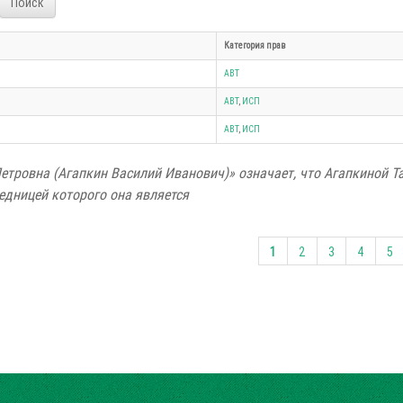
Поиск
Категория прав
АВТ
АВТ
,
ИСП
АВТ
,
ИСП
Петровна (Агапкин Василий Иванович)» означает, что Агапкиной 
едницей которого она является
1
2
3
4
5