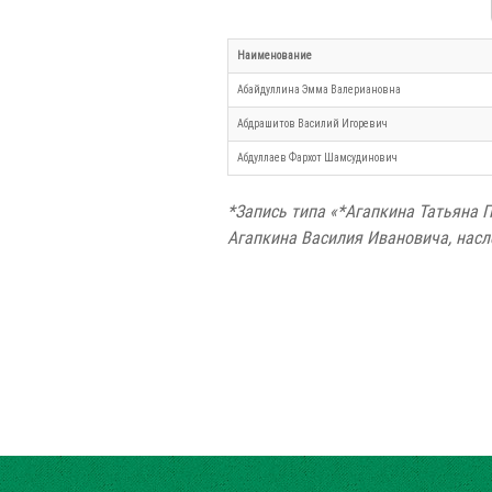
Наименование
Абайдуллина Эмма Валериановна
Абдрашитов Василий Игоревич
Абдуллаев Фархот Шамсудинович
*Запись типа «*Агапкина Татьяна 
Агапкина Василия Ивановича, насл