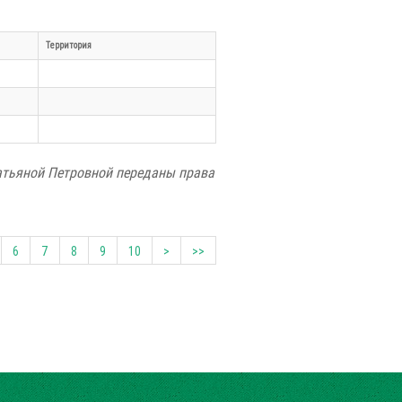
Территория
Татьяной Петровной переданы права
6
7
8
9
10
>
>>