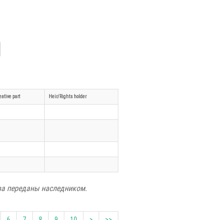
eative part
Heir/Rights holder
ва переданы наследником.
6
7
8
9
10
>
>>