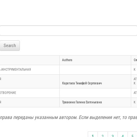
Search
Authors
Cr
А ИНСТРУМЕНТАЛЬНАЯ
К
Я
АТ
Каратаев Тимофей Сергеевич
К
ОТВОРЕНИЕ
АТ
Я
Травкина Галина Евгеньевна
К
права переданы указанным автором. Если выделения нет, то пра
1
2
3
4
5