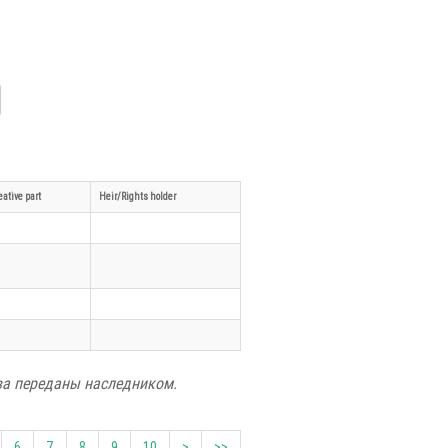
eative part
Heir/Rights holder
ва переданы наследником.
6
7
8
9
10
>
>>