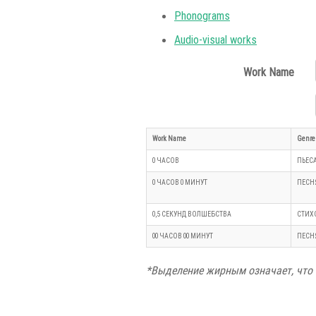
Phonograms
Audio-visual works
Work Name
Work Name
Genre
0 ЧАСОВ
ПЬЕС
0 ЧАСОВ 0 МИНУТ
ПЕСН
0,5 СЕКУНД ВОЛШЕБСТВА
СТИХ
00 ЧАСОВ 00 МИНУТ
ПЕСН
*Выделение жирным означает, что 