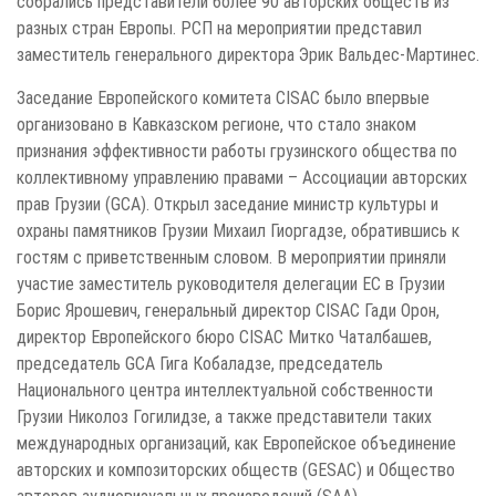
собрались представители более 90 авторских обществ из
разных стран Европы. РСП на мероприятии представил
заместитель генерального директора Эрик Вальдес-Мартинес.
Заседание Европейского комитета CISAC было впервые
организовано в Кавказском регионе, что стало знаком
признания эффективности работы грузинского общества по
коллективному управлению правами – Ассоциации авторских
прав Грузии (GCA). Открыл заседание министр культуры и
охраны памятников Грузии Михаил Гиоргадзе, обратившись к
гостям с приветственным словом. В мероприятии приняли
участие заместитель руководителя делегации ЕС в Грузии
Борис Ярошевич, генеральный директор CISAC Гади Орон,
директор Европейского бюро CISAC Митко Чаталбашев,
председатель GCA Гига Кобаладзе, председатель
Национального центра интеллектуальной собственности
Грузии Николоз Гогилидзе, а также представители таких
международных организаций, как Европейское объединение
авторских и композиторских обществ (GESAC) и Общество
авторов аудиовизуальных произведений (SAA).