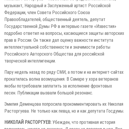
музыкант, Народный и Заслуженный артист Российской
Федерации, член Совета Российского Союза
Правообладателей, общественный деятель, депутат
Государственной Думы РФ в интервью газете «Известия»
подробно ответил на вопросы, касающиеся защиты авторских
прав в России. Он также дал оценку важности института
интеллектуальной собственности и значимости работы
Российского Авторского Общества для российской
творческой интеллигенции.
Пару недель назад по ряду СМИ, а потом и на интернет-сайтах
прокатилась волна возмущения. В Самаре у хора ветеранов
якобы потребовали заплатить за исполнение фронтовых
песен. Публикации вызвали большой резонанс.
Эмилия Деменцова попросила прокомментировать их Николая
Расторгуева. Не только как певца, но и как депутата Госдумы.
НИКОЛАЙ РАСТОРГУЕВ:
Убежден, что противная история
получилась, ничего не скажешь. Я сразу не поверил в нее. Все-