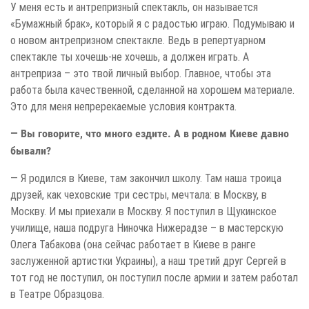
У меня есть и антрепризный спектакль, он называется
«Бумажный брак», который я с радостью играю. Подумываю и
о новом антрепризном спектакле. Ведь в репертуарном
спектакле ты хочешь-не хочешь, а должен играть. А
антреприза – это твой личный выбор. Главное, чтобы эта
работа была качественной, сделанной на хорошем материале.
Это для меня непререкаемые условия контракта.
— Вы говорите, что много ездите. А в родном Киеве давно
бывали?
— Я родился в Киеве, там закончил школу. Там наша троица
друзей, как чеховские три сестры, мечтала: в Москву, в
Москву. И мы приехали в Москву. Я поступил в Щукинское
училище, наша подруга Ниночка Нижерадзе – в мастерскую
Олега Табакова (она сейчас работает в Киеве в ранге
заслуженной артистки Украины), а наш третий друг Сергей в
тот год не поступил, он поступил после армии и затем работал
в Театре Образцова.