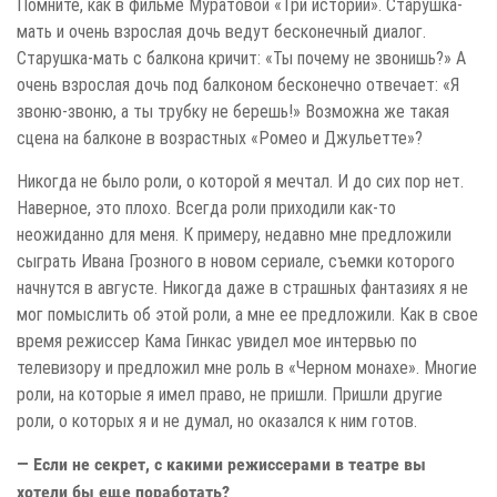
Помните, как в фильме Муратовой «Три истории». Старушка-
мать и очень взрослая дочь ведут бесконечный диалог.
Старушка-мать с балкона кричит: «Ты почему не звонишь?» А
очень взрослая дочь под балконом бесконечно отвечает: «Я
звоню-звоню, а ты трубку не берешь!» Возможна же такая
сцена на балконе в возрастных «Ромео и Джульетте»?
Никогда не было роли, о которой я мечтал. И до сих пор нет.
Наверное, это плохо. Всегда роли приходили как-то
неожиданно для меня. К примеру, недавно мне предложили
сыграть Ивана Грозного в новом сериале, съемки которого
начнутся в августе. Никогда даже в страшных фантазиях я не
мог помыслить об этой роли, а мне ее предложили. Как в свое
время режиссер Кама Гинкас увидел мое интервью по
телевизору и предложил мне роль в «Черном монахе». Многие
роли, на которые я имел право, не пришли. Пришли другие
роли, о которых я и не думал, но оказался к ним готов.
— Если не секрет, с какими режиссерами в театре вы
хотели бы еще поработать?