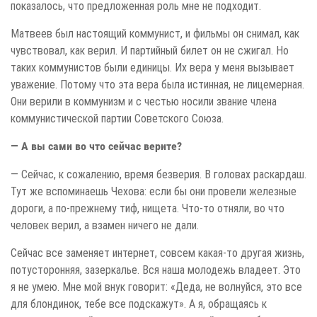
показалось, что предложенная роль мне не подходит.
Матвеев был настоящий коммунист, и фильмы он снимал, как
чувствовал, как верил. И партийный билет он не сжигал. Но
таких коммунистов были единицы. Их вера у меня вызывает
уважение. Потому что эта вера была истинная, не лицемерная.
Они верили в коммунизм и с честью носили звание члена
коммунистической партии Советского Союза.
— А вы сами во что сейчас верите?
— Сейчас, к сожалению, время безверия. В головах раскардаш.
Тут же вспоминаешь Чехова: если бы они провели железные
дороги, а по-прежнему тиф, нищета. Что-то отняли, во что
человек верил, а взамен ничего не дали.
Сейчас все заменяет интернет, совсем какая-то другая жизнь,
потусторонняя, зазеркалье. Вся наша молодежь владеет. Это
я не умею. Мне мой внук говорит: «Деда, не волнуйся, это все
для блондинок, тебе все подскажут». А я, обращаясь к