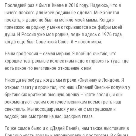
Последний раз я был в Киеве в 2016 году. Надеюсь, что я
ничего плохого для моей родины не сделал. Мне хочется
поехать, я давно не был на могиле моей мамы. Когда я
приезжаю на родину, у меня открываются все фибры моей
души. И Россия уже моя родина, ведь я здесь с 1976 года,
когда еще был Советский Союз. Я – посол мира.
Наша профессия – самая мирная. Я вообще считаю, что
хорошие театральные коллективы надо отправлять туда, где
есть какое-то негативное отношение к нам.
Никогда не забуду, когда мы играли «Онегина» в Лондоне. Я
открыл газету и прочитал, что наш «Евгений Онегин» получил у
британских критиков высшую оценку – «пять звезд», и они
рекомендуют своим соотечественникам посмотреть наш
спектакль. Мы ассоциируемся у них не с матрешками и
водкой, они смотрели на нас, раскрыв глаза.
То же самое было и с «Дядей Ваней», нам также выставили в
Лондоне «пять звезд» и аплодировали с восторгом. В общем,