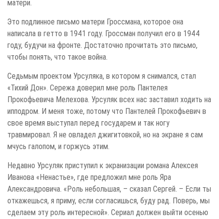
матери.
Это подлинное письмо матери Гроссмана, которое она
написала в гетто в 1941 году. Гроссман получил его в 1944
году, будучи на фронте. Достаточно прочитать это письмо,
чтобы понять, что такое война.
Седьмым проектом Урсуляка, в котором я снимался, стал
«Тихий Дон». Сережа доверил мне роль Пантелея
Прокофьевича Мелехова. Урсуляк всех нас заставил ходить на
ипподром. И меня тоже, потому что Пантелей Прокофьевич в
свое время выступал перед государем и так ногу
травмировал. Я не овладел джигитовкой, но на экране я сам
мчусь галопом, и горжусь этим.
Недавно Урсуляк приступил к экранизации романа Алексея
Иванова «Ненастье», где предложил мне роль Яра
Александровича. «Роль небольшая, – сказал Сергей. – Если ты
откажешься, я приму, если согласишься, буду рад. Поверь, мы
сделаем эту роль интересной». Сериал должен выйти осенью