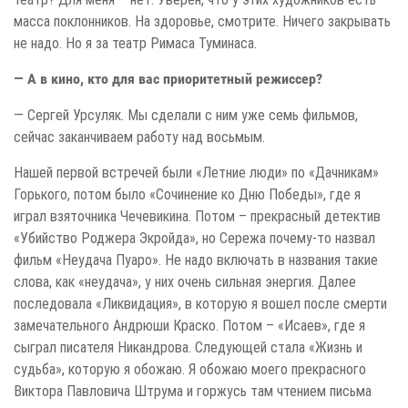
масса поклонников. На здоровье, смотрите. Ничего закрывать
не надо. Но я за театр Римаса Туминаса.
— А в кино, кто для вас приоритетный режиссер?
— Сергей Урсуляк. Мы сделали с ним уже семь фильмов,
сейчас заканчиваем работу над восьмым.
Нашей первой встречей были «Летние люди» по «Дачникам»
Горького, потом было «Сочинение ко Дню Победы», где я
играл взяточника Чечевикина. Потом – прекрасный детектив
«Убийство Роджера Экройда», но Сережа почему-то назвал
фильм «Неудача Пуаро». Не надо включать в названия такие
слова, как «неудача», у них очень сильная энергия. Далее
последовала «Ликвидация», в которую я вошел после смерти
замечательного Андрюши Краско. Потом – «Исаев», где я
сыграл писателя Никандрова. Следующей стала «Жизнь и
судьба», которую я обожаю. Я обожаю моего прекрасного
Виктора Павловича Штрума и горжусь там чтением письма