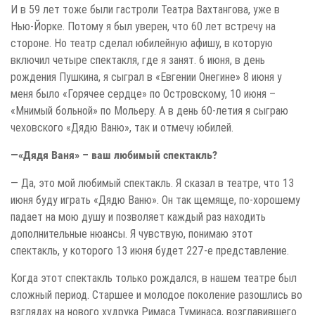
И в 59 лет тоже были гастроли Театра Вахтангова, уже в
Нью-Йорке. Потому я был уверен, что 60 лет встречу на
стороне. Но театр сделал юбилейную афишу, в которую
включил четыре спектакля, где я занят. 6 июня, в день
рождения Пушкина, я сыграл в «Евгении Онегине» 8 июня у
меня было «Горячее сердце» по Островскому, 10 июня –
«Мнимый больной» по Мольеру. А в день 60-летия я сыграю
чеховского «Дядю Ваню», так и отмечу юбилей.
—«Дядя Ваня» – ваш любимый спектакль?
— Да, это мой любимый спектакль. Я сказал в театре, что 13
июня буду играть «Дядю Ваню». Он так щемяще, по-хорошему
падает на мою душу и позволяет каждый раз находить
дополнительные нюансы. Я чувствую, понимаю этот
спектакль, у которого 13 июня будет 227-е представление.
Когда этот спектакль только рождался, в нашем театре был
сложный период. Старшее и молодое поколение разошлись во
взглядах на нового худрука Римаса Туминаса, возглавившего