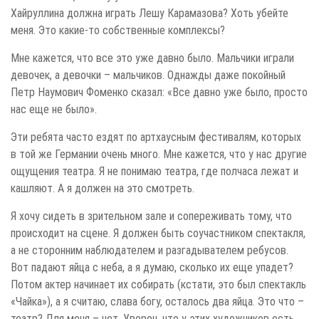
Хайруллина должна играть Лешу Карамазова? Хоть убейте
меня. Это какие-то собственные комплексы?
Мне кажется, что все это уже давно было. Мальчики играли
девочек, а девочки – мальчиков. Однажды даже покойный
Петр Наумович Фоменко сказал: «Все давно уже было, просто
нас еще не было».
Эти ребята часто ездят по артхаусным фестивалям, которых
в той же Германии очень много. Мне кажется, что у нас другие
ощущения театра. Я не понимаю театра, где полчаса лежат и
кашляют. А я должен на это смотреть.
Я хочу сидеть в зрительном зале и сопереживать тому, что
происходит на сцене. Я должен быть соучастником спектакля,
а не сторонним наблюдателем и разгадывателем ребусов.
Вот падают яйца с неба, а я думаю, сколько их еще упадет?
Потом актер начинает их собирать (кстати, это был спектакль
«Чайка»), а я считаю, слава богу, осталось два яйца. Это что –
театр? Для меня – нет. Уверен, что у этих художников есть