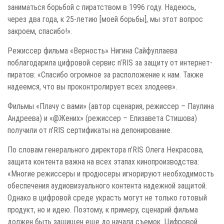
заниматься борьбой с пиратством в 1996 году. Надеюсь,
через два года, к 25-летию [моей борьбы], мы этот вопрос
закроем, спасибо!».
Режиссер фильма «Верность» Нигина Сайфуллаева
поблагодарила цифровой сервис n’RIS за защиту от интернет-
пиратов: «Спасибо огромное за расположение к нам. Также
надеемся, что вы проконтролирует всех злодеев».
Фильмы «Плачу с вами» (автор сценария, режиссер – Паулина
Андреева) и «@Жених» (режиссер – Елизавета Стишова)
получили от n’RIS сертификаты на депонирование.
По словам генерального директора n’RIS Олега Некрасова,
защита контента важна на всех этапах кинопроизводства:
«Многие режиссеры и продюсеры игнорируют необходимость
обеспечения аудиовизуального контента надежной защитой.
Однако в цифровой среде украсть могут не только готовый
продукт, но и идею. Поэтому, к примеру, сценарий фильма
должен быть защищен еще до начала съемок. Цифровой