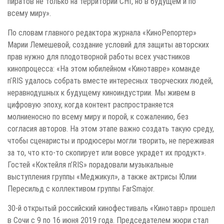
пиратов не только на территории СНГ, но в будущем и по
всему миру».
По словам главного редактора журнала «КиноРепортер»
Марии Лемешевой, создание условий для защиты авторских
прав нужно для плодотворной работы всех участников
кинопроцесса: «На этом юбилейном «Кинотавре» команде
n’RIS удалось собрать вместе интересных творческих людей,
неравнодушных к будущему киноиндустрии. Мы живем в
цифровую эпоху, когда контент распространяется
молниеносно по всему миру и порой, к сожалению, без
согласия авторов. На этом этапе важно создать такую среду,
чтобы сценаристы и продюсеры могли творить, не переживая
за то, что кто-то скопирует или вовсе украдет их продукт».
Гостей «Коктейля n’RIS» порадовали музыкальные
выступления группы «Меджикул», а также актрисы Юлии
Пересильд с коллективом группы FarSmajor.
30-й открытый российский кинофестиваль «Кинотавр» прошел
в Сочи с 9 по 16 июня 2019 года. Председателем жюри стал