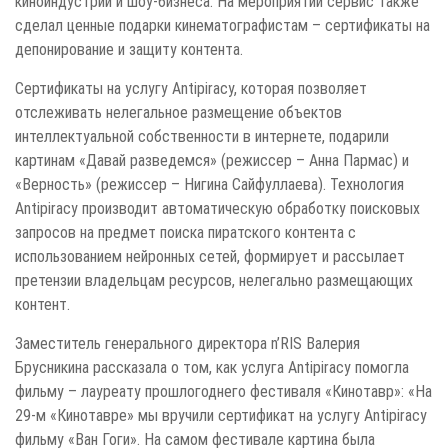
киноиндустрии и шоу-бизнеса. На мероприятии сервис также
сделал ценные подарки кинематографистам – сертификаты на
депонирование и защиту контента.
Сертификаты на услугу Antipiracy, которая позволяет
отслеживать нелегальное размещение объектов
интеллектуальной собственности в интернете, подарили
картинам «Давай разведемся» (режиссер – Анна Пармас) и
«Верность» (режиссер – Нигина Сайфуллаева). Технология
Antipiracy производит автоматическую обработку поисковых
запросов на предмет поиска пиратского контента с
использованием нейронных сетей, формирует и рассылает
претензии владельцам ресурсов, нелегально размещающих
контент.
Заместитель генерального директора n’RIS Валерия
Брусникина рассказала о том, как услуга Antipiracy помогла
фильму – лауреату прошлогоднего фестиваля «Кинотавр»: «На
29-м «Кинотавре» мы вручили сертификат на услугу Antipiracy
фильму «Ван Гоги». На самом фестивале картина была