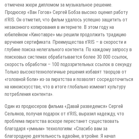
отмечена жюри дипломом за музыкальное решение.
Продюсер «Ван Гогов» Сергей Бобза высоко оценил работу
n’RIS. Он отметил, что фильм удалось успешно защитить от
незаконного копирования в интернете. В этом году на
юбилейном «Кинотавре» мы решили продолжить традицию
вручения сертификата. Преимущества n’RIS – в скорости и
глубине поиска нелегального контента. По каждому запросу в
поисковых системах обрабатывается более 30 000 ссылок,
скорость обработки – 100 подозрительных ссылок в секунду.
Только высокотехнологичные решения избавят творцов от
«головной боли» из-за пиратства и позволят сосредоточиться
на киноискусстве, что в итоге глобально изменит культуру
потребления контента».
Один из продюсеров фильма «Давай разведемся» Сергей
Сельянов, получая подарок от n’RIS, выразил надежду, что
проблема пиратства вскоре перестанет существовать
благодаря «умным» технологиям: «Спасибо вам за
благородную деятельность вдвойне, втройне. Я начал