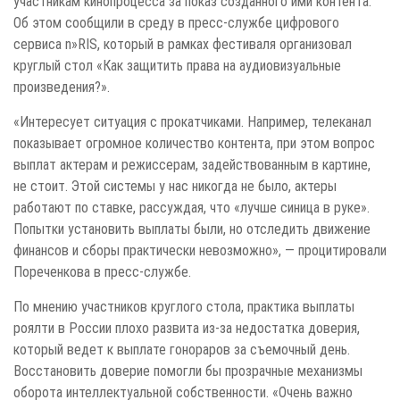
участникам кинопроцесса за показ созданного ими контента.
Об этом сообщили в среду в пресс-службе цифрового
сервиса n»RIS, который в рамках фестиваля организовал
круглый стол «Как защитить права на аудиовизуальные
произведения?».
«Интересует ситуация с прокатчиками. Например, телеканал
показывает огромное количество контента, при этом вопрос
выплат актерам и режиссерам, задействованным в картине,
не стоит. Этой системы у нас никогда не было, актеры
работают по ставке, рассуждая, что «лучше синица в руке».
Попытки установить выплаты были, но отследить движение
финансов и сборы практически невозможно», — процитировали
Пореченкова в пресс-службе.
По мнению участников круглого стола, практика выплаты
роялти в России плохо развита из-за недостатка доверия,
который ведет к выплате гонораров за съемочный день.
Восстановить доверие помогли бы прозрачные механизмы
оборота интеллектуальной собственности. «Очень важно