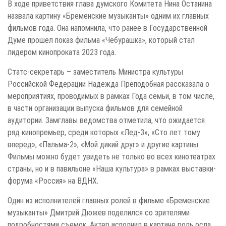
В ходе приветствия глава думского Комитета Нина Останина
назвала картину «Бременские музыканты» одним их главных
фильмов года. Она напомнила, что ранее в Государственной
Думе прошел показ фильма «Чебурашка», который стал
лидером кинопроката 2023 года.
Статс-секретарь – заместитель Министра культуры
Российской Федерации Надежда Преподобная рассказала о
мероприятиях, проводимых в рамках Года семьи, в том числе,
в части организации выпуска фильмов для семейной
аудитории. Замглавы ведомства отметила, что ожидается
ряд кинопремьер, среди которых «Лед-3», «Сто лет тому
вперед», «Пальма-2», «Мой дикий друг» и другие картины.
Фильмы можно будет увидеть не только во всех кинотеатрах
страны, но и в павильоне «Наша культура» в рамках выставки-
форума «Россия» на ВДНХ.
Один из исполнителей главных ролей в фильме «Бременские
музыканты» Дмитрий Дюжев поделился со зрителями
подробностями съемок. Актер исполнил в картине роль осла.