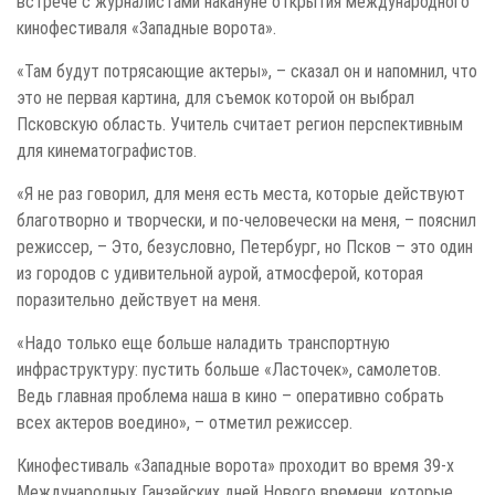
встрече с журналистами накануне открытия международного
кинофестиваля «Западные ворота».
«Там будут потрясающие актеры», – сказал он и напомнил, что
это не первая картина, для съемок которой он выбрал
Псковскую область. Учитель считает регион перспективным
для кинематографистов.
«Я не раз говорил, для меня есть места, которые действуют
благотворно и творчески, и по-человечески на меня, – пояснил
режиссер, – Это, безусловно, Петербург, но Псков – это один
из городов с удивительной аурой, атмосферой, которая
поразительно действует на меня.
«Надо только еще больше наладить транспортную
инфраструктуру: пустить больше «Ласточек», самолетов.
Ведь главная проблема наша в кино – оперативно собрать
всех актеров воедино», – отметил режиссер.
Кинофестиваль «Западные ворота» проходит во время 39-х
Международных Ганзейских дней Нового времени, которые